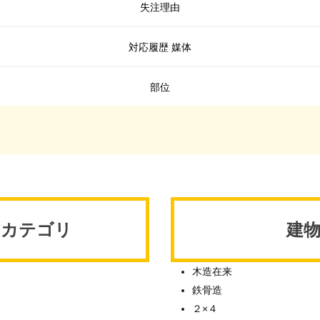
失注理由
対応履歴 媒体
部位
 カテゴリ
建
木造在来
鉄骨造
２×４