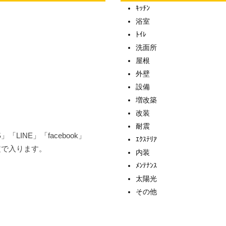
ｷｯﾁﾝ
浴室
ﾄｲﾚ
洗面所
屋根
外壁
設備
増改築
改装
耐震
LINE」「facebook」
ｴｸｽﾃﾘｱ
は固定で入ります。
内装
ﾒﾝﾃﾅﾝｽ
太陽光
その他